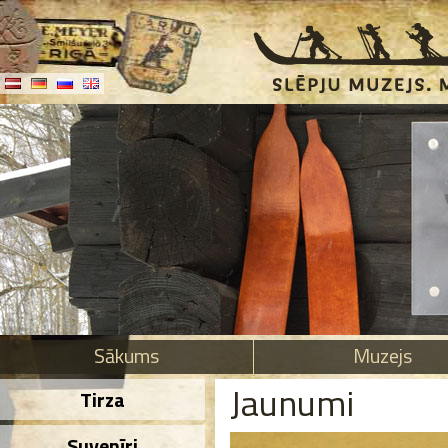
Sākums
Muzejs
Jaunumi
Tirza
Suvenīri