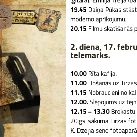
(ģitāra), Emīlija Treija (ba
19.45
Daiņa Pūkas stāst
moderno aprīkojumu.
20.15
Filmu skatīšanās p
2. diena, 17. febru
telemarks.
10.00
Rīta kafija.
11.00
Došanās uz Tirzas
11.15
Nobraucieni no kal
12.00.
Slēpojums uz tējnī
12.15 – 13.30
Brokastu u
20.gs. sākuma Tirzas fot
K. Dzeņa seno fotoaparāt