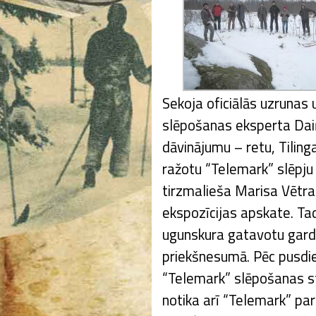
Sekoja oficiālās uzrunas
slēpošanas eksperta Da
dāvinājumu – retu, Tiling
ražotu “Telemark” slēpju 
tirzmalieša Marisa Vētr
ekspozīcijas apskate. Ta
ugunskura gatavotu gardu
priekšnesumā. Pēc pusdi
“Telemark” slēpošanas st
notika arī “Telemark” pa