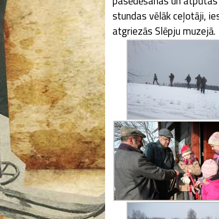
pasēdēšanas un atpūtas s
stundas vēlāk ceļotāji, ies
atgriezās Slēpju muzejā.