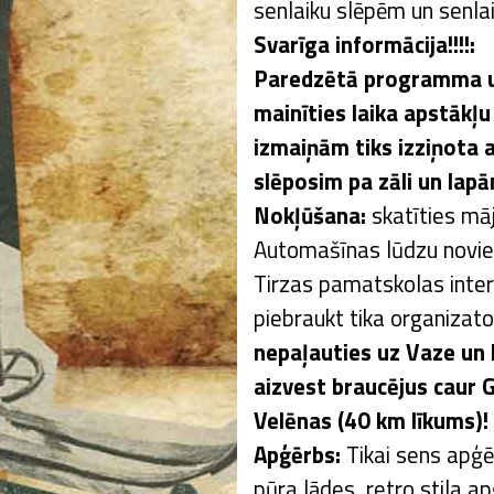
senlaiku slēpēm un senla
Svarīga informācija!!!!:
Paredzētā programma u
mainīties laika apstākļ
izmaiņām tiks izziņota a
slēposim pa zāli un lapā
Nokļūšana:
skatīties mā
Automašīnas lūdzu novieto
Tirzas pamatskolas intern
piebraukt tika organizat
nepaļauties uz Vaze un
aizvest braucējus caur G
Velēnas (40 km līkums)!
Apģērbs:
Tikai sens apģ
pūra lādes, retro stila a