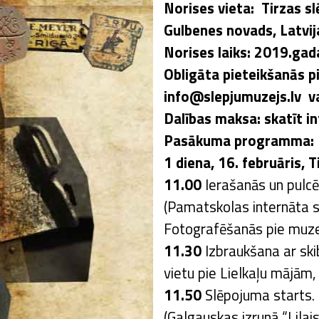
Norises vieta: Tirzas sl
Gulbenes novads, Latvij
Norises laiks: 2019.gada
Obligāta pieteikšanās p
info@slepjumuzejs.lv
va
Dalības maksa: skatīt i
Pasākuma programma:
1 diena, 16. februāris, 
11.00
Ierašanās un pulcē
(Pamatskolas internāta s
Fotografēšanās pie muze
11.30
Izbraukšana ar ski
vietu pie Lielkaļu mājām
11.50
Slēpojuma starts. 
(Galgauskas izrunā “Lilai