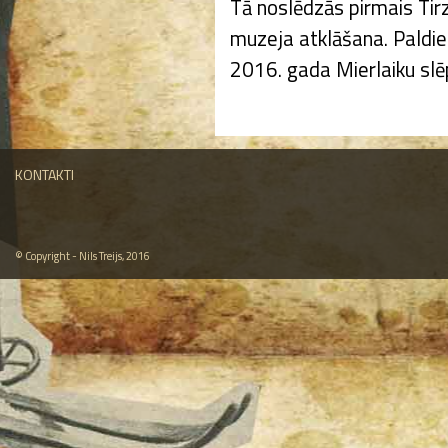
Tā noslēdzās pirmais Tir
muzeja atklāšana. Paldie
2016. gada Mierlaiku sl
KONTAKTI
© Copyright - Nils Treijs, 2016