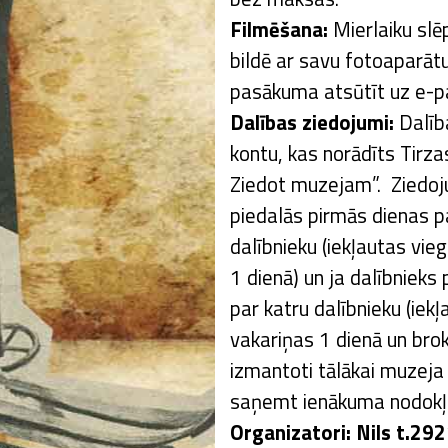
Filmēšana:
Mierlaiku slē
bildē ar savu fotoaparāt
pasākuma atsūtīt uz e-p
Dalības ziedojumi:
Dalība
kontu, kas norādīts Tirz
Ziedot muzejam”. Ziedoj
piedalās pirmās dienas 
dalībnieku (iekļautas vie
1 dienā) un ja dalībniek
par katru dalībnieku (iek
vakariņas 1 dienā un brok
izmantoti tālākai muzeja
saņemt ienākuma nodokļa
Organizatori: Nils t.2