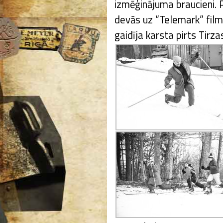
izmēģinājuma braucieni. P
devās uz “Telemark” film
gaidīja karsta pirts Tirz