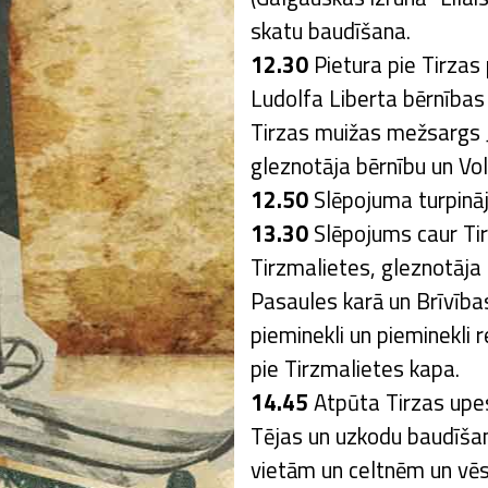
skatu baudīšana.
12.30
Pietura pie Tirza
Ludolfa Liberta bērnības
Tirzas muižas mežsargs J
gleznotāja bērnību un Vo
12.50
Slēpojuma turpinā
13.30
Slēpojums caur Tir
Tirzmalietes, gleznotāja
Pasaules karā un Brīvība
pieminekli un pieminekli
pie Tirzmalietes kapa.
14.45
Atpūta Tirzas upes
Tējas un uzkodu baudīša
vietām un celtnēm un vēs