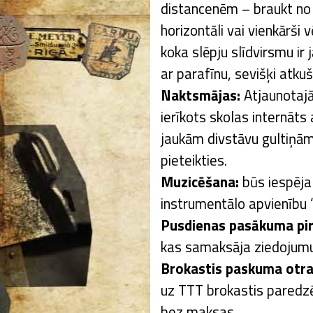
distancenēm – braukt no
horizontāli vai vienkārši 
koka slēpju slīdvirsmu ir
ar parafīnu, sevišķi atkuš
Naktsmājas:
Atjaunotajā
ierīkots skolas internāt
jaukām divstāvu gultiņām
pieteikties.
Muzicēšana:
būs iespēja 
instrumentālo apvienību 
Pusdienas pasākuma pir
kas samaksāja ziedojumu
Brokastis paskuma otra
uz TTT brokastis paredzē
bez maksas.