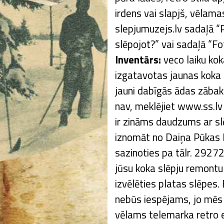
irdens vai slapjš, vēlam
slepjumuzejs.lv sadaļā “P
slēpojot?” vai sadaļā “Fo
Inventārs:
veco laiku kok
izgatavotas jaunas koka s
jauni dabīgās ādas zābak
nav, meklējiet www.ss.lv
ir zināms daudzums ar sl
iznomāt no Daiņa Pūkas R
sazinoties pa tālr. 29272
jūsu koka slēpju remon
izvēlēties platas slēpes. 
nebūs iespējams, jo mēs 
vēlams telemarka retro ek