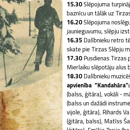
15.30
Slēpojuma turpinā
baznīcu un tālāk uz Tirza
16.20
Slēpojuma noslēgu
jaunieguvumu, slēpju izs
16.35
Dalībnieku retro t
skate pie Tirzas Slēpju
17.30
Pusdienas Tirzas 
Mierlaiku slēpotāju alus 
18.30
Dalībnieku muzicēš
apvienība ”Kandahāra”
(balss, ģitāra), vokāli - 
(balss un dažādi instrume
vijole, ģitāra), Rihards V
(ģitāra, balss), Matīss Ša