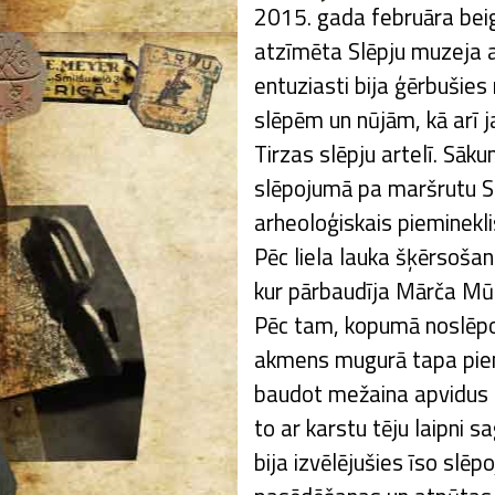
2015. gada februāra beig
atzīmēta Slēpju muzeja a
entuziasti bija ģērbušies
slēpēm un nūjām, kā arī
Tirzas slēpju artelī. Sāk
slēpojumā pa maršrutu S
arheoloģiskais pieminekl
Pēc liela lauka šķērsošan
kur pārbaudīja Mārča Mūrn
Pēc tam, kopumā noslēpoj
akmens mugurā tapa piemi
baudot mežaina apvidus 
to ar karstu tēju laipni s
bija izvēlējušies īso slē