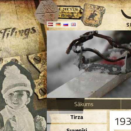
Sākums
Tirza
193
Suvenīri